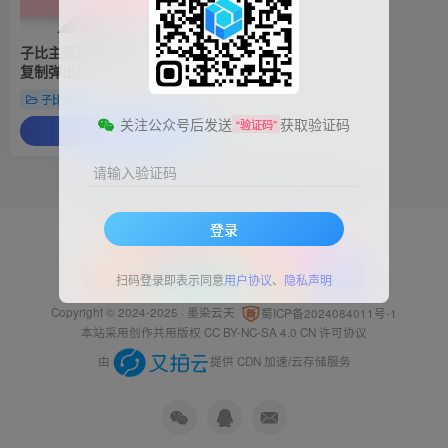
子比主题美化-网站右上角添加
复制弹出样式
子比美化
关注公众号后发送
获取验证码
“验证码”
查看文章
请输入验证码
本次数据库查询：59次 页面加载耗时0.413 秒
登录
|
|
申请
友情链接
站点地图
Sitemap
|
用户协议
UserAgreement
隐私政策
Privacy
扫码登录即表示同意
用户协议
、
隐私声明
Copyright © 2024-2025 ·
墨染云天
蜀ICP备2024084011号-1
本站采用创作共用版权
CC BY-NC-SA 4.0 CN
许可协议
由
提供 CDN 加速/云存储服务