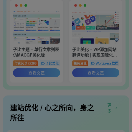
子比主题 – 单行文章列表
子比美化 – WP添加网站
仿MACGF美化版
翻译功能 | 实现国际化多
语言[js翻译]
付费阅读
288
子比美化
# 子比
免费资源
# 美化
# CSS
Wordpress教程
子
查看文章
查看文章
更
建站优化 / 心之所向，身之
多
所往