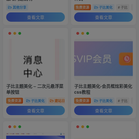
其他分享
免费资源
子比美化
# 子比
# 
查看文章
查看文章
子比主题美化 – 二次元悬浮菜
子比主题美化-会员框炫彩美化
单按钮
css教程
免费资源
子比美化
建站日记
# 子比
免费资源
# 美化
子比美化
# 侧边栏
# 子比
# 
查看文章
查看文章