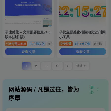
子比美化 – 文章顶部信息v4.0
子比主题美化-侧边栏动态时间
版本(插件版)
小工具
付费资源
20
子比美化
# 子比
# 美化
免费资源
# 插件
子比美化
# 子比
# 
云币
查看文章
查看文章
1
2
…
15
跳转
更
网站源码 / 凡是过往，皆为
多
序章