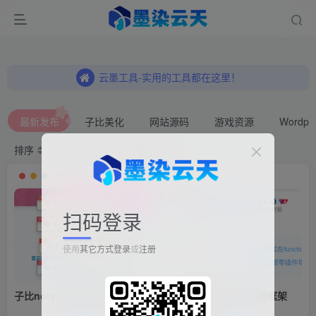
云墨科技引导页-畅你所想
云墨源支付-一个专业的支付平台！首月仅需3r！
云墨工具-实用的工具都在这里！
云墨科技引导页-畅你所想
最新发布
子比美化
网站源码
游戏资源
Wordp
云墨源支付-一个专业的支付平台！首月仅需3r！
排序
更新
浏览
点赞
评论
扫码登录
使用
其它方式登录
或
注册
子比notyf通知框美化插件
子比主题文章左侧快捷框架