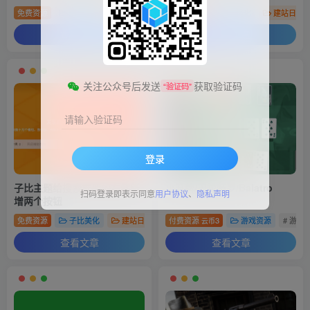
免费资源
子比美化
建站日记
# 子比
免费资源
# 美化
子比美化
# 美化插件
建站日记
查看文章
查看文章
关注公众号后发送
获取验证码
“验证码”
请输入验证码
登录
子比主题给搜索框架的右侧新
小丑牌/巴拉特罗/Balatro
扫码登录即表示同意
用户协议
、
隐私声明
增两个按钮
免费资源
子比美化
建站日记
# 子比
付费资源
# 美化
3
# 代码
游戏资源
# 游戏
云币
查看文章
查看文章