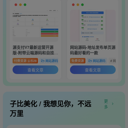
源支付V7最新运营开源
网站源码-地址发布单页源
版-附带云端源码和自挂软
码最好看的一款
件和支付宝无敌ck申请
付费资源
28
网站源码
# 源支付
免费资源
# 支付源码
网站源码
# 网站
#
云币
[实测可用]
查看文章
查看文章
更
子比美化 / 我想见你，不远
多
万里