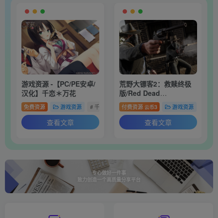
游戏资源 -【PC/PE安卓/
荒野大镖客2：救赎终极
汉化】千恋＊万花
版/Red Dead
Redemption 2: Ultimate
免费资源
游戏资源
# 千恋万花
付费资源
3
游戏资源
# 游
云币
Edition
查看文章
查看文章
专心做好一件事
致力创造一个高质量分享平台