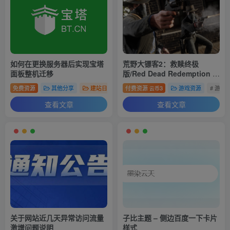
如何在更换服务器后实现宝塔
荒野大镖客2：救赎终极
面板整机迁移
版/Red Dead Redemption 2:
Ultimate Edition
免费资源
其他分享
建站日记
# 网站
付费资源
# 代码
3
# 宝塔
游戏资源
# 游戏
云币
查看文章
查看文章
关于网站近几天异常访问流量
子比主题 – 侧边百度一下卡片
激增问题说明
样式