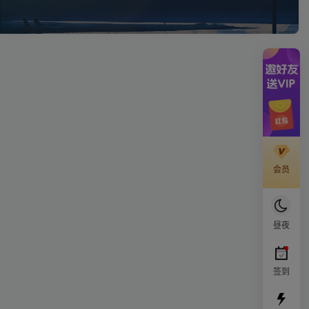
会员
昼夜
签到