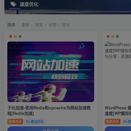
速度优化
排序
更新
浏览
点赞
评论
子比加速-使用Redis和opcache为网站加速教
WordPress
程[Redis加速]
速度[WP缓存
免费资源
建站优化
免费资源
查看文章