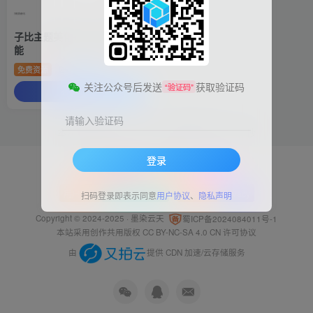
子比主题美化-用户中心隐私功
能
免费资源
子比美化
关注公众号后发送
获取验证码
“验证码”
查看文章
请输入验证码
本次数据库查询：59次 页面加载耗时0.412 秒
登录
|
|
申请
友情链接
站点地图
Sitemap
|
用户协议
UserAgreement
隐私政策
Privacy
扫码登录即表示同意
用户协议
、
隐私声明
Copyright © 2024-2025 ·
墨染云天
蜀ICP备2024084011号-1
本站采用创作共用版权
CC BY-NC-SA 4.0 CN
许可协议
由
提供 CDN 加速/云存储服务