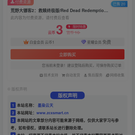
付费资源
已售 20
荒野大镖客2：救赎终极版/Red Dead Redemption 2: Ultimate Edition
此内容为付费资源，请付费后查看
3
限时特惠
10
云币
云币
1
免费
白金会员
云币
星耀会员
立即购买
您当前未登录！建议登陆后购买，可保存购买订单
技术支持
自动发货
售后服务
网络收集
©
版权声明
版权声明
1
本站名称：
墨染云天
2
本站网址：
www.zcxsmart.cn
3
本网站的文章部分内容可能来源于网络，仅供大家学习与参
考，如有侵权，请联系站长进行删除处理。