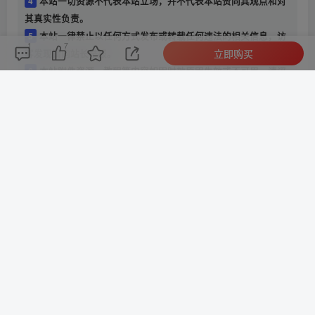
4
本站一切资源不代表本站立场，并不代表本站赞同其观点和对
其真实性负责。
5
本站一律禁止以任何方式发布或转载任何违法的相关信息，访
1
7
立即购买
客发现请向站长举报。
6
本站附件资源、教程等内容如因时效原因失效或不可用，请评
论区留言或联系站长及时更新。
THE END
游戏资源
# 游戏资源
# 荒野大镖客
# 3A
喜欢就支持一下吧
点赞
7
分享
收藏