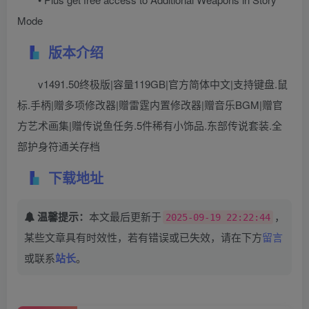
Mode
版本介绍
v1491.50终极版|容量119GB|官方简体中文|支持键盘.鼠
标.手柄|赠多项修改器|赠雷霆内置修改器|赠音乐BGM|赠官
方艺术画集|赠传说鱼任务.5件稀有小饰品.东部传说套装.全
部护身符通关存档
下载地址
温馨提示：
本文最后更新于
，
2025-09-19 22:22:44
某些文章具有时效性，若有错误或已失效，请在下方
留言
或联系
站长
。