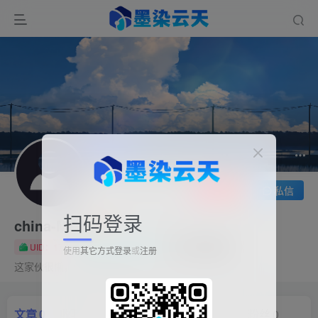
关注
私信
扫码登录
china-MPK
UID：17
已加入墨染云天719天
总消费：3.00
使用
其它方式登录
或
注册
这家伙很懒，什么都没有写...
文章
0
收藏
0
评论
10
版块
0
帖子
0
粉丝
0