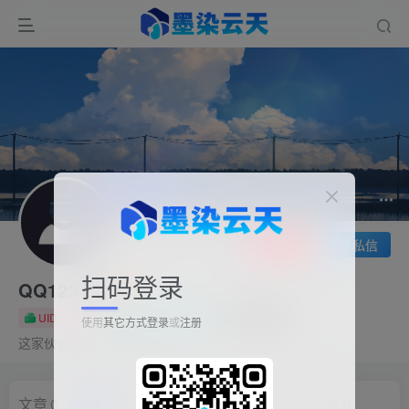
关注
私信
扫码登录
QQ123456
UID：207
已加入墨染云天591天
总消费：0
使用
其它方式登录
或
注册
这家伙很懒，什么都没有写...
文章
0
收藏
0
评论
4
版块
0
帖子
0
粉丝
0