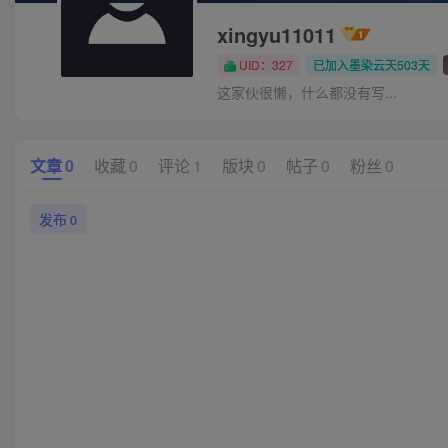
xingyu11011
UID：327
已加入墨染云天503天
这家伙很懒，什么都没有写...
文章
0
收藏
0
评论
1
版块
0
帖子
0
粉丝
0
发布
0