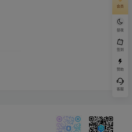
会员
昼夜
签到
赞助
客服