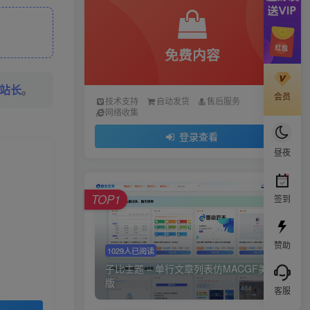
免费内容
站长
。
会员
技术支持
自动发货
售后服务
网络收集
登录查看
昼夜
TOP1
签到
赞助
1029人已阅读
子比主题 – 单行文章列表仿MACGF美化
版
客服