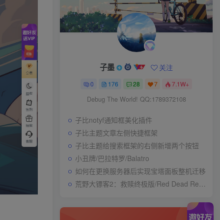
子墨
关注
0
176
28
7
7.1W+
Debug The World! QQ:1789372108
子比notyf通知框美化插件
子比主题文章左侧快捷框架
子比主题给搜索框架的右侧新增两个按钮
小丑牌/巴拉特罗/Balatro
如何在更换服务器后实现宝塔面板整机迁移
荒野大镖客2：救赎终极版/Red Dead Redemption 2: Ultimate Edition