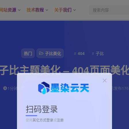
网站资源
技术教程
关于我们
热门
子比美化
404
子比
子比主题美化 – 404页面美
子墨
45
1分钟
2024-08-19
310
该作者已发布17
扫码登录
使用
其它方式登录
或
注册