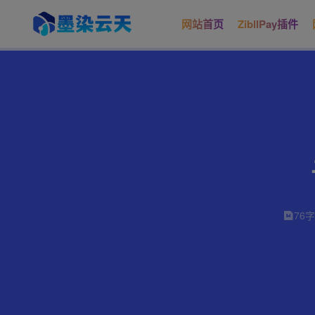
网站首页
ZibllPay插件
76字