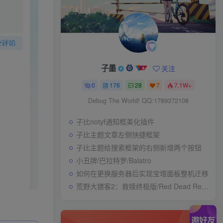
子墨
关注
0
176
28
7
7.1W+
Debug The World! QQ:1789372108
子比notyf通知框美化插件
子比主题文章左侧快捷框架
子比主题给搜索框架的右侧新增两个按钮
小丑牌/巴拉特罗/Balatro
如何在更换服务器后实现宝塔面板整机迁移
荒野大镖客2：救赎终极版/Red Dead Redemption 2: Ultimate Edition