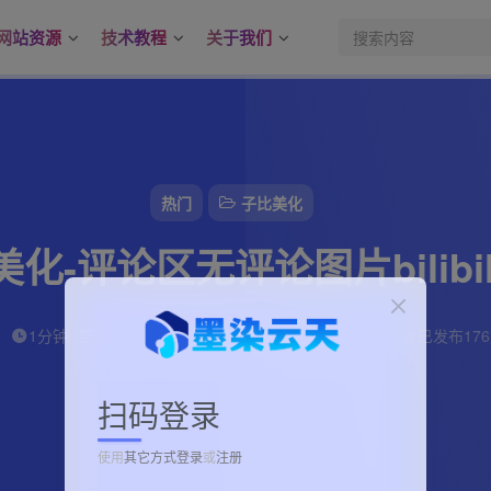
网站资源
技术教程
关于我们
热门
子比美化
化-评论区无评论图片bilibi
子墨
78
1分钟
2024-08-19
606
该作者已发布17
扫码登录
使用
其它方式登录
或
注册