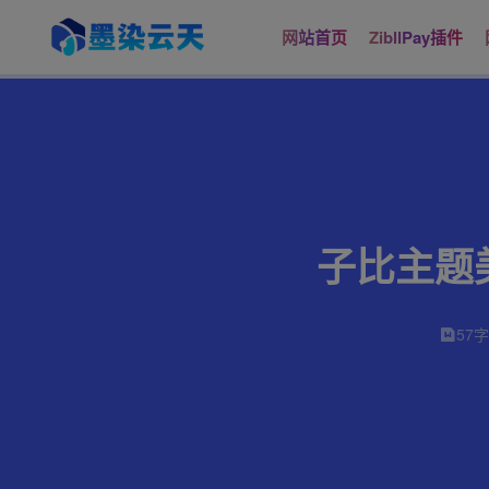
网站首页
ZibllPay插件
子比主题美
57字