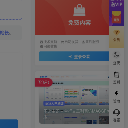
免费内容
站长
。
会员
技术支持
自动发货
售后服务
网络收集
登录查看
昼夜
TOP1
签到
赞助
1028人已阅读
子比主题 – 单行文章列表仿MACGF美化
版
客服