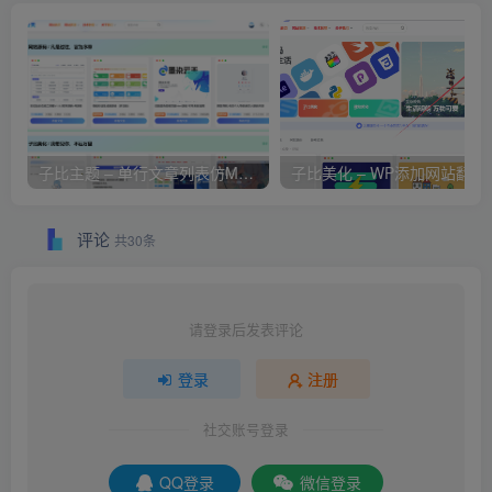
子比主题 – 单行文章列表仿MACGF美化版
子比美化 – WP添加网
评论
共30条
请登录后发表评论
登录
注册
社交账号登录
QQ登录
微信登录