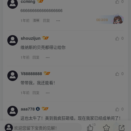
ccming
0
666666666666666666
1年前
回复
吉林
00309
shouzijun
0
维纳斯的贝壳都得让给你
1年前
回复
V88888888
0
带带我，我还能看！
1年前
回复
aaa778
0
这也太牛了！美到我疯狂砸墙，现在我家已经成单间了！
13
欢迎您留下宝贵的见解！
1年前
回复
甘肃
00206