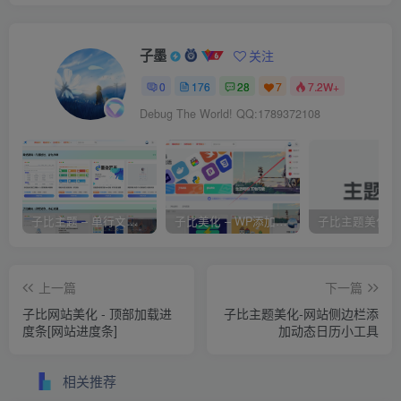
子墨
关注
0
176
28
7
7.2W+
Debug The World! QQ:1789372108
子比主题 – 单行文章列表仿MACGF美化版
子比美化 – WP添加网站翻译功能 | 实现国际化多语言[js翻译]
上一篇
下一篇
子比网站美化 - 顶部加载进
子比主题美化-网站侧边栏添
度条[网站进度条]
加动态日历小工具
相关推荐