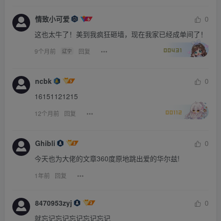
情致小可爱
0
这也太牛了！美到我疯狂砸墙，现在我家已经成单间了！
9个月前
回复
辽宁
00431
ncbk
0
16151121215
12个月前
回复
00112
Ghibli
0
今天也为大佬的文章360度原地跳出爱的华尔兹!
1年前
回复
8470953zyj
0
就忘记忘记忘记忘记忘记